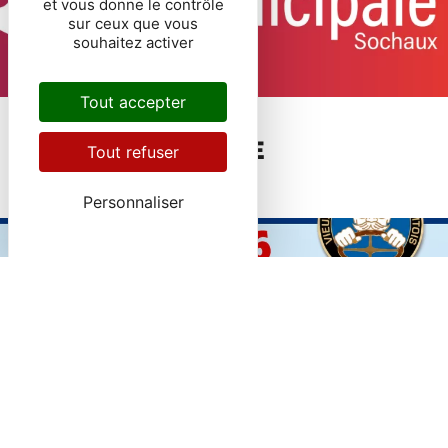
et vous donne le contrôle
sur ceux que vous
souhaitez activer
Tout accepter
FERMETURE
EXCEPTIONNELLE
Tout refuser
Personnaliser
Animation