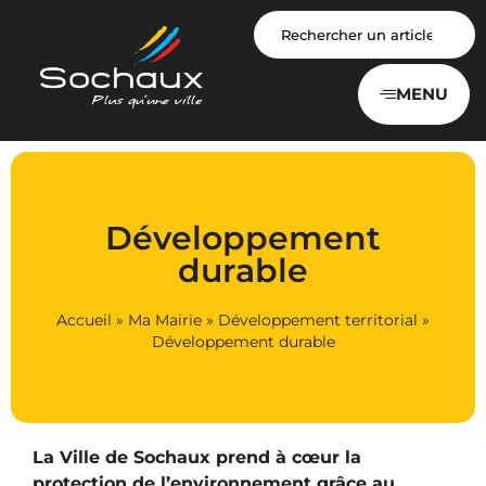
Panneau de gestion des cookies
MENU
Développement
durable
Accueil
»
Ma Mairie
»
Développement territorial
»
Développement durable
La Ville de Sochaux prend à cœur la
protection de l’environnement grâce au