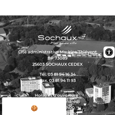
Cité administrative Maurice Thiévent
BP 73089
25603 SOCHAUX CEDEX
Tél. 03 81 94 16 34
Fax. 03 81 94 11 93
Horaires d’ouverture :
Du lundi au vendredi
De 8h30 à 12h00
Et de 13h30 à 17h00