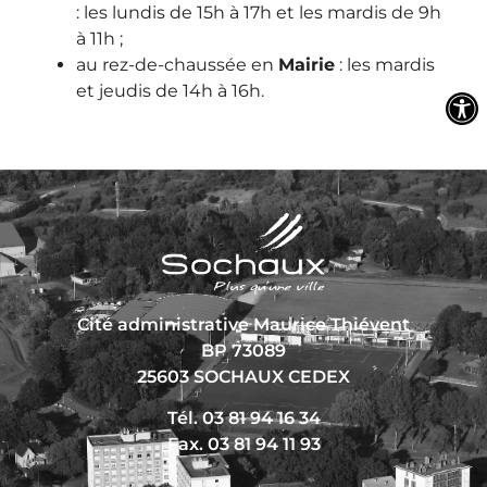
: les lundis de 15h à 17h et les mardis de 9h
à 11h ;
au rez-de-chaussée en
Mairie
: les mardis
et jeudis de 14h à 16h.
Cité administrative Maurice Thiévent
BP 73089
25603 SOCHAUX CEDEX
Tél. 03 81 94 16 34
Fax. 03 81 94 11 93