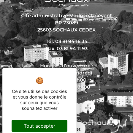
Cité administrative Maurice Thiévent
BP 73089
25603 SOCHAUX CEDEX
Tél. 03 81 94 16 34
Fax. 03 81 94 11 93
Horaires d’ouverture :
Du lundi au vendredi
De 8h30 à 12h00
Et de 13h30 à 17h00
Ce site utilise des cookies
et vous donne le contrôle
sur ceux que vous
souhaitez activer
Nous écrire
Tout accepter
Mon trajet