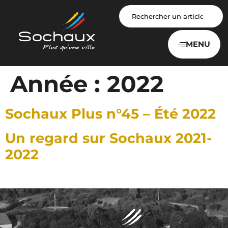
Panneau de gestion des cookies
MENU
Année :
2022
Sochaux Plus n°45 – Été 2022
Un regard sur Sochaux 2021-
2022