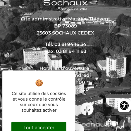
Cité administrative Maurice Thiévent
BP 73089
25603 SOCHAUX CEDEX
Tél. 03 81 94 16 34
Fax. 03 81 94 11 93
Horaires d’ouverture :
Du lundi au vendredi
De 8h30 à 12h00
Et de 13h30 à 17h00
Ce site utilise des cookies
et vous donne le contrôle
sur ceux que vous
souhaitez activer
Nous écrire
Tout accepter
Mon trajet