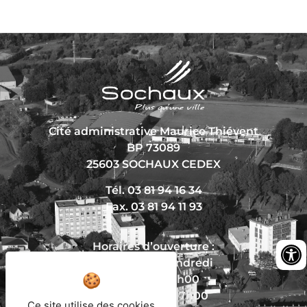
Cité administrative Maurice Thiévent
BP 73089
25603 SOCHAUX CEDEX
Tél. 03 81 94 16 34
Fax. 03 81 94 11 93
Horaires d’ouverture :
Du lundi au vendredi
De 8h30 à 12h00
Et de 13h30 à 17h00
Ce site utilise des cookies