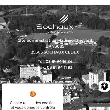
Cité administrative Maurice Thiévent
BP 73089
25603 SOCHAUX CEDEX
Tél. 03 81 94 16 34
Fax. 03 81 94 11 93
Horaires d’ouverture :
Du lundi au vendredi
De 8h30 à 12h00
Et de 13h30 à 17h00
Ce site utilise des cookies
et vous donne le contrôle