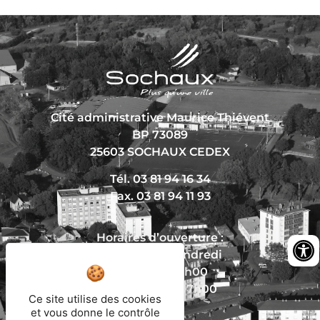
Cité administrative Maurice Thiévent
BP 73089
25603 SOCHAUX CEDEX
Tél. 03 81 94 16 34
Fax. 03 81 94 11 93
Horaires d’ouverture :
Du lundi au vendredi
De 8h30 à 12h00
Et de 13h30 à 17h00
Ce site utilise des cookies
et vous donne le contrôle