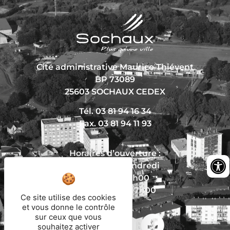
Cité administrative Maurice Thiévent
BP 73089
25603 SOCHAUX CEDEX
Tél. 03 81 94 16 34
Fax. 03 81 94 11 93
Horaires d’ouverture :
Du lundi au vendredi
De 8h30 à 12h00
Et de 13h30 à 17h00
Ce site utilise des cookies
et vous donne le contrôle
sur ceux que vous
souhaitez activer
Nous écrire