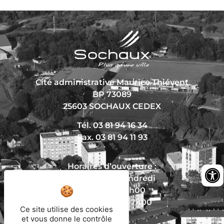
Cité administrative Maurice Thiévent
BP 73089
25603 SOCHAUX CEDEX
Tél. 03 81 94 16 34
Fax. 03 81 94 11 93
Horaires d’ouverture :
Du lundi au vendredi
De 8h30 à 12h00
Et de 13h30 à 17h00
Ce site utilise des cookies
et vous donne le contrôle