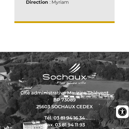
Direction
: Myriam
Cité administrative Maurice Thiévent
BP 73089
25603 SOCHAUX CEDEX
Tél. 03 81 94 16 34
Fax. 03 81 94 11 93