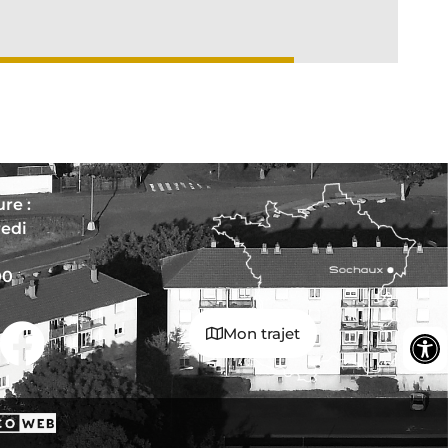
re :
redi
00
Mon trajet