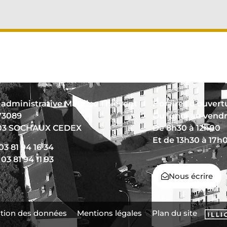
 administrative Maurice Thiévent
Horaires d’ouvertu
73089
Du lundi au vend
03 SOCHAUX CEDEX
De 8h30 à 12h00
Et de 13h30 à 17h
 03 81 94 16 34
 03 81 94 11 93
Nous écrire
tion des données
Mentions légales
Plan du site