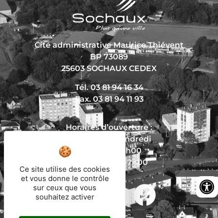
Cité administrative Maurice Thiévent
BP 73089
25603 SOCHAUX CEDEX
Tél. 03 81 94 16 34
Fax. 03 81 94 11 93
Horaires d’ouverture :
Du lundi au vendredi
De 8h30 à 12h00
Et de 13h30 à 17h00
Ce site utilise des cookies
et vous donne le contrôle
sur ceux que vous
souhaitez activer
Nous écrire