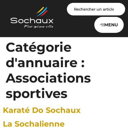
Panneau de gestion des cookies
MENU
Catégorie
d'annuaire :
Associations
sportives
Karaté Do Sochaux
La Sochalienne