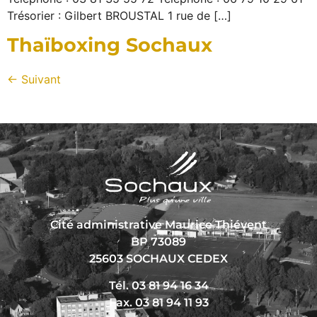
Trésorier : Gilbert BROUSTAL 1 rue de […]
Thaïboxing Sochaux
←
Suivant
Cité administrative Maurice Thiévent
BP 73089
25603 SOCHAUX CEDEX
Tél. 03 81 94 16 34
Fax. 03 81 94 11 93