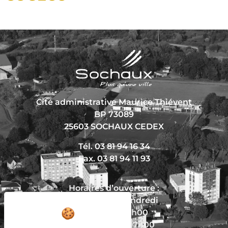
Cité administrative Maurice Thiévent
BP 73089
25603 SOCHAUX CEDEX
Tél. 03 81 94 16 34
Fax. 03 81 94 11 93
Horaires d’ouverture :
Du lundi au vendredi
De 8h30 à 12h00
Et de 13h30 à 17h00