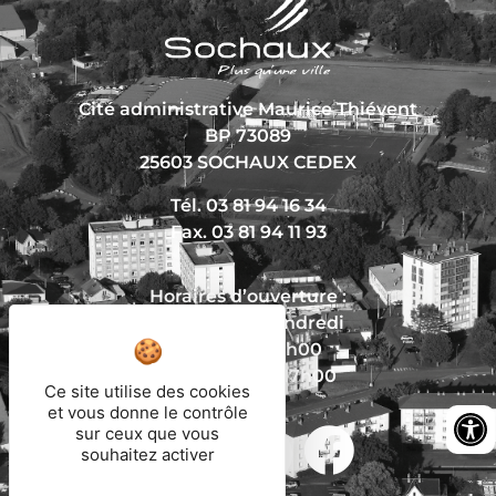
Cité administrative Maurice Thiévent
BP 73089
25603 SOCHAUX CEDEX
Tél. 03 81 94 16 34
Fax. 03 81 94 11 93
Horaires d’ouverture :
Du lundi au vendredi
De 8h30 à 12h00
Et de 13h30 à 17h00
Ce site utilise des cookies
et vous donne le contrôle
sur ceux que vous
souhaitez activer
Nous écrire