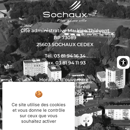
Cité administrative Maurice Thiévent
BP 73089
25603 SOCHAUX CEDEX
Tél. 03 81 94 16 34
Fax. 03 81 94 11 93
Horaires d’ouverture :
Du lundi au vendredi
De 8h30 à 12h00
Et de 13h30 à 17h00
Ce site utilise des cookies
et vous donne le contrôle
sur ceux que vous
souhaitez activer
Nous écrire