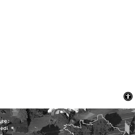
re :
redi