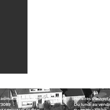
 administrative Maurice Thiévent
Horaires d’ouvertu
73089
Du lundi au vend