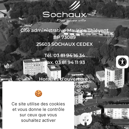
Cité administrative Maurice Thiévent
BP 73089
25603 SOCHAUX CEDEX
Tél. 03 81 94 16 34
Fax. 03 81 94 11 93
Horaires d’ouverture :
Du lundi au vendredi
De 8h30 à 12h00
Et de 13h30 à 17h00
Ce site utilise des cookies
et vous donne le contrôle
sur ceux que vous
souhaitez activer
Nous écrire