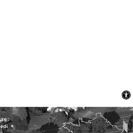
re :
redi