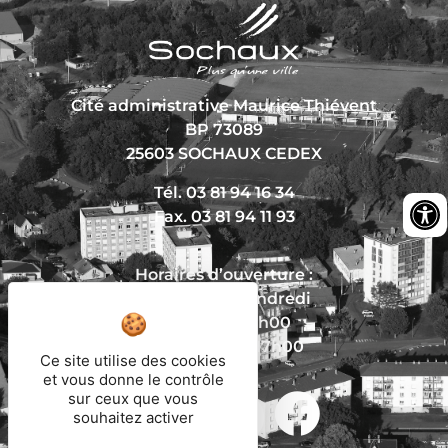
Cité administrative Maurice Thiévent
BP 73089
25603 SOCHAUX CEDEX
Tél. 03 81 94 16 34
Fax. 03 81 94 11 93
Horaires d’ouverture :
Du lundi au vendredi
De 8h30 à 12h00
Et de 13h30 à 17h00
Ce site utilise des cookies
et vous donne le contrôle
sur ceux que vous
souhaitez activer
Nous écrire