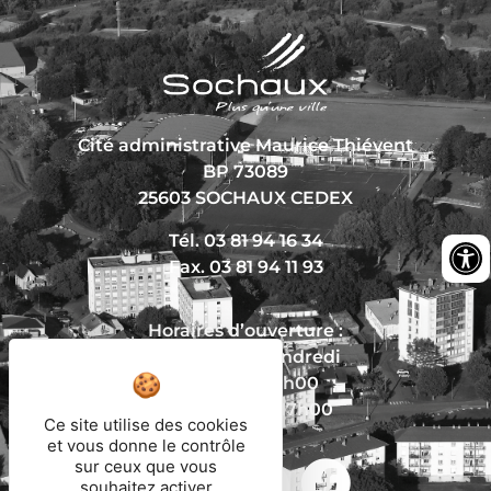
Cité administrative Maurice Thiévent
BP 73089
25603 SOCHAUX CEDEX
Tél. 03 81 94 16 34
Fax. 03 81 94 11 93
Horaires d’ouverture :
Du lundi au vendredi
De 8h30 à 12h00
Et de 13h30 à 17h00
Ce site utilise des cookies
et vous donne le contrôle
sur ceux que vous
souhaitez activer
Nous écrire