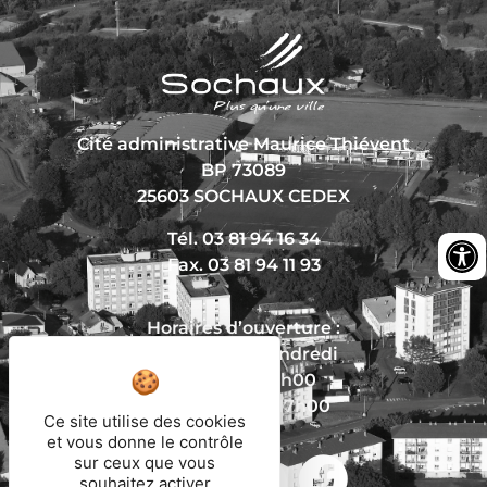
Cité administrative Maurice Thiévent
BP 73089
25603 SOCHAUX CEDEX
Tél. 03 81 94 16 34
Fax. 03 81 94 11 93
Horaires d’ouverture :
Du lundi au vendredi
De 8h30 à 12h00
Et de 13h30 à 17h00
Ce site utilise des cookies
et vous donne le contrôle
sur ceux que vous
souhaitez activer
Nous écrire