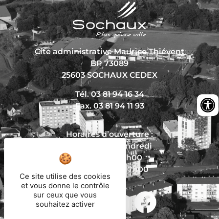
Cité administrative Maurice Thiévent
BP 73089
25603 SOCHAUX CEDEX
Tél. 03 81 94 16 34
Fax. 03 81 94 11 93
Horaires d’ouverture :
Du lundi au vendredi
De 8h30 à 12h00
Et de 13h30 à 17h00
Ce site utilise des cookies
et vous donne le contrôle
sur ceux que vous
souhaitez activer
Nous écrire