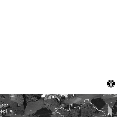
re :
redi