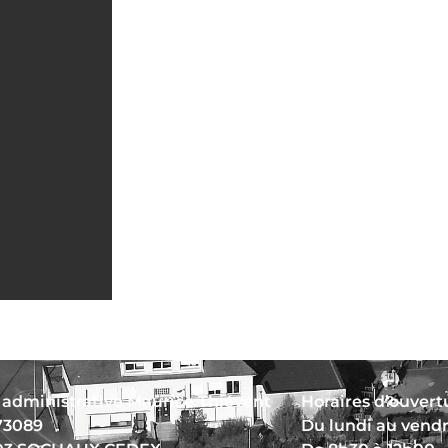
 administrative Maurice Thiévent
Horaires d’ouvertu
73089
Du lundi au vend