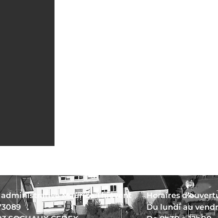
 administrative Maurice Thiévent
Horaires d’ouvertu
73089
Du lundi au vend