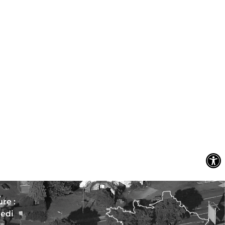
re :
redi