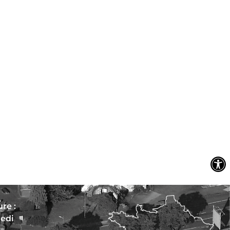
re :
redi