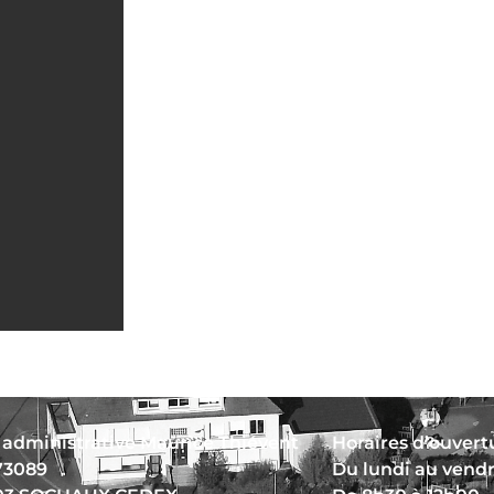
 administrative Maurice Thiévent
Horaires d’ouvertu
73089
Du lundi au vend