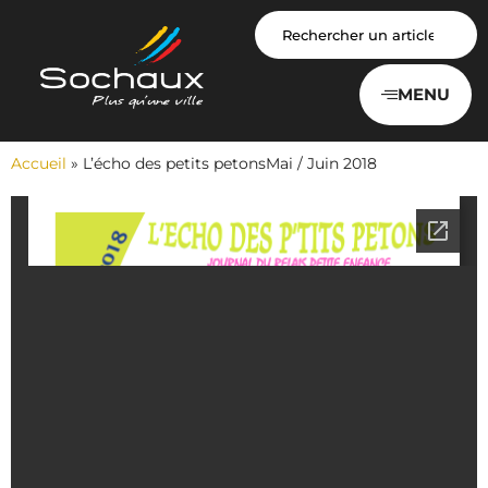
Panneau de gestion des cookies
MENU
Accueil
»
L’écho des petits petonsMai / Juin 2018