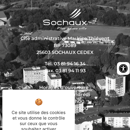
Cité administrative Maurice Thiévent
BP 73089
25603 SOCHAUX CEDEX
Tél. 03 81 94 16 34
Fax. 03 81 94 11 93
Horaires d’ouverture :
Du lundi au vendredi
De 8h30 à 12h00
Et de 13h30 à 17h00
Ce site utilise des cookies
et vous donne le contrôle
sur ceux que vous
souhaitez activer
Nous écrire