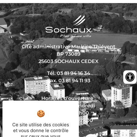
Cité administrative Maurice Thiévent
BP 73089
25603 SOCHAUX CEDEX
Tél. 03 81 94 16 34
Fax. 03 81 94 11 93
Horaires d’ouverture :
Du lundi au vendredi
De 8h30 à 12h00
Et de 13h30 à 17h00
Ce site utilise des cookies
et vous donne le contrôle
sur ceux que vous