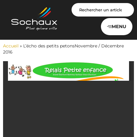
Panneau de gestion des cookies
MENU
Accueil
»
L’écho des petits petonsNovembre / Décembre
2016