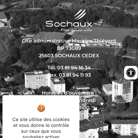
Cité administrative Maurice Thiévent
BP 73089
25603 SOCHAUX CEDEX
Tél. 03 81 94 16 34
Fax. 03 81 94 11 93
Horaires d’ouverture :
Du lundi au vendredi
De 8h30 à 12h00
Et de 13h30 à 17h00
Ce site utilise des cookies
et vous donne le contrôle
sur ceux que vous
souhaitez activer
Nous écrire