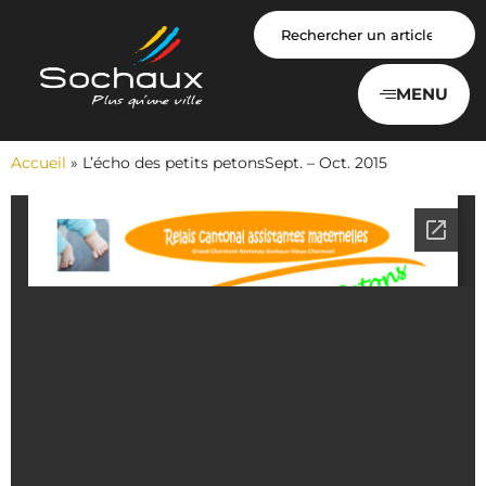
Panneau de gestion des cookies
MENU
Accueil
»
L’écho des petits petonsSept. – Oct. 2015