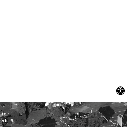
re :
redi