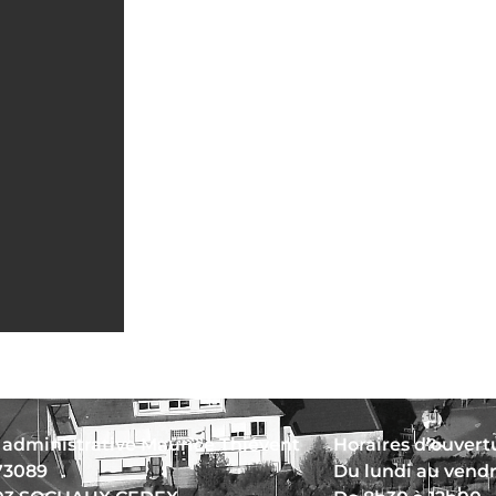
 administrative Maurice Thiévent
Horaires d’ouvertu
73089
Du lundi au vend