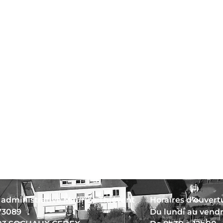
 administrative Maurice Thiévent
Horaires d’ouvertu
73089
Du lundi au vend