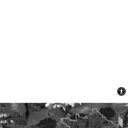
re :
redi