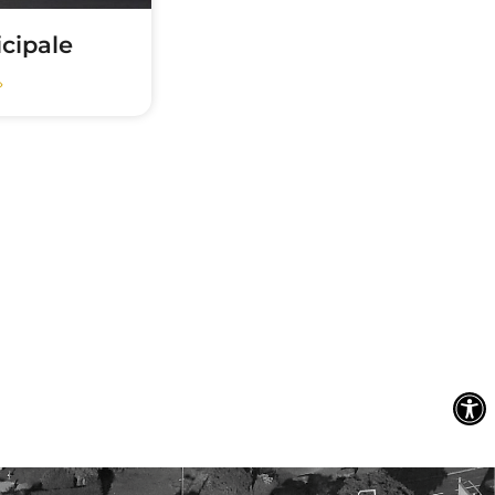
cipale
»