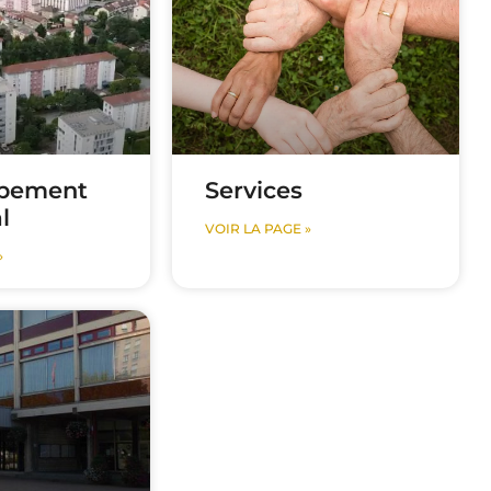
pement
Services
l
VOIR LA PAGE »
»