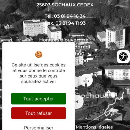
25603 SOCHAUX CEDEX
Tél. 03 81 94 16 34
Fax. 03 81 94 11 93
Horaires d’ouverture :
Du lundi au vendredi
De 8h30 à 12h00
Et de 13h30 à 17h00
Ce site utilise des cookies
et vous donne le contrôle
sur ceux que vous
souhaitez activer
Nous écrire
Tout accepter
Mon trajet
Tout refuser
Protection des données
Mentions légales
Personnaliser