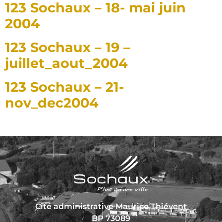
123 Sochaux – 18- mai juin
2004
123 Sochaux – 19 –
juillet_aout_2004
123 Sochaux – 21-
nov_dec2004
Cité administrative Maurice Thiévent
BP 73089