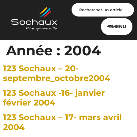
Panneau de gestion des cookies
MENU
Année :
2004
123 Sochaux – 20-
septembre_octobre2004
123 Sochaux -16- janvier
février 2004
123 Sochaux – 17- mars avril
2004