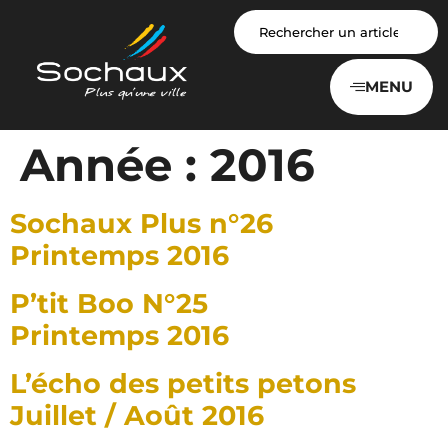
Panneau de gestion des cookies
MENU
Année :
2016
Sochaux Plus n°26
Printemps 2016
P’tit Boo N°25
Printemps 2016
L’écho des petits petons
Juillet / Août 2016