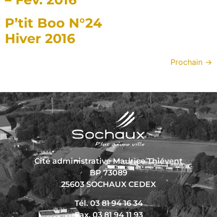
P’tit Boo N°24
Hiver 2016
Prochain
→
Cité administrative Maurice Thiévent
BP 73089
25603 SOCHAUX CEDEX
Tél. 03 81 94 16 34
Fax. 03 81 94 11 93