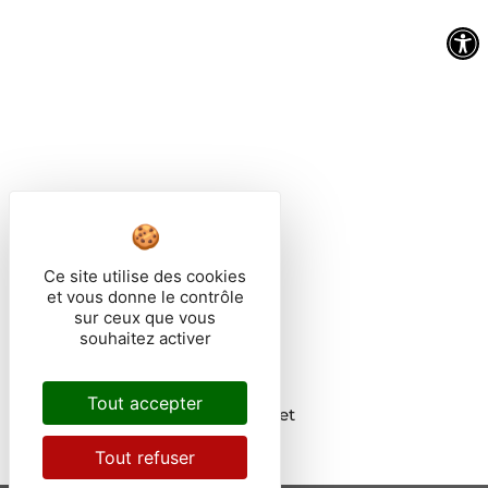
BP 73089
25603 SOCHAUX CEDEX
Tél. 03 81 94 16 34
Fax. 03 81 94 11 93
Horaires d’ouverture :
Du lundi au vendredi
De 8h30 à 12h00
Et de 13h30 à 17h00
Ce site utilise des cookies
et vous donne le contrôle
sur ceux que vous
souhaitez activer
Nous écrire
Tout accepter
Mon trajet
Tout refuser