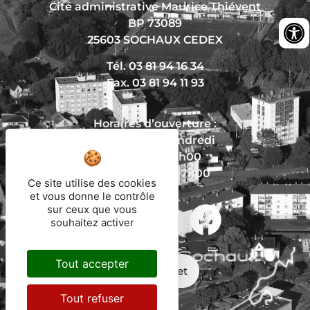
Cité administrative Maurice Thiévent
BP 73089
25603 SOCHAUX CEDEX
Tél. 03 81 94 16 34
Fax. 03 81 94 11 93
Horaires d’ouverture :
Du lundi au vendredi
De 8h30 à 12h00
Et de 13h30 à 17h00
Ce site utilise des cookies
et vous donne le contrôle
sur ceux que vous
Nous écrire
souhaitez activer
Tout accepter
Mon trajet
Tout refuser