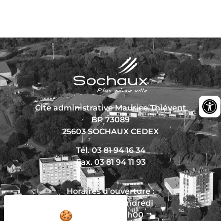
Cité administrative Maurice Thiévent
BP 73089
25603 SOCHAUX CEDEX
Tél. 03 81 94 16 34
Fax. 03 81 94 11 93
Horaires d’ouverture :
Du lundi au vendredi
De 8h30 à 12h00