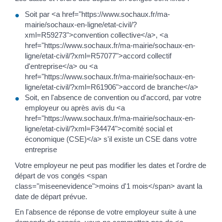
Soit par <a href="https://www.sochaux.fr/ma-
mairie/sochaux-en-ligne/etat-civil/?
xml=R59273">convention collective</a>, <a
href="https://www.sochaux.fr/ma-mairie/sochaux-en-
ligne/etat-civil/?xml=R57077">accord collectif
d'entreprise</a> ou <a
href="https://www.sochaux.fr/ma-mairie/sochaux-en-
ligne/etat-civil/?xml=R61906">accord de branche</a>
Soit, en l'absence de convention ou d'accord, par votre
employeur ou après avis du <a
href="https://www.sochaux.fr/ma-mairie/sochaux-en-
ligne/etat-civil/?xml=F34474">comité social et
économique (CSE)</a> s'il existe un CSE dans votre
entreprise
Votre employeur ne peut pas modifier les dates et l'ordre de
départ de vos congés <span
class="miseenevidence">moins d'1 mois</span> avant la
date de départ prévue.
En l'absence de réponse de votre employeur suite à une