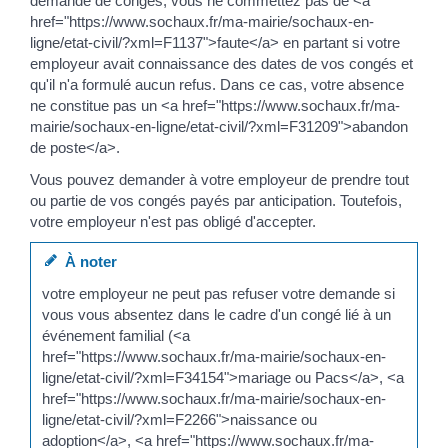
demande de congés, vous ne commettez pas de <a
href="https://www.sochaux.fr/ma-mairie/sochaux-en-
ligne/etat-civil/?xml=F1137">faute</a> en partant si votre
employeur avait connaissance des dates de vos congés et
qu'il n'a formulé aucun refus. Dans ce cas, votre absence
ne constitue pas un <a href="https://www.sochaux.fr/ma-
mairie/sochaux-en-ligne/etat-civil/?xml=F31209">abandon
de poste</a>.
Vous pouvez demander à votre employeur de prendre tout
ou partie de vos congés payés par anticipation. Toutefois,
votre employeur n'est pas obligé d'accepter.
À noter
votre employeur ne peut pas refuser votre demande si
vous vous absentez dans le cadre d'un congé lié à un
événement familial (<a
href="https://www.sochaux.fr/ma-mairie/sochaux-en-
ligne/etat-civil/?xml=F34154">mariage ou Pacs</a>, <a
href="https://www.sochaux.fr/ma-mairie/sochaux-en-
ligne/etat-civil/?xml=F2266">naissance ou
adoption</a>, <a href="https://www.sochaux.fr/ma-