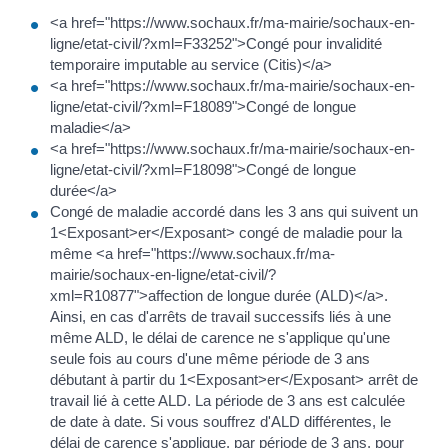
<a href="https://www.sochaux.fr/ma-mairie/sochaux-en-
ligne/etat-civil/?xml=F33252">Congé pour invalidité
temporaire imputable au service (Citis)</a>
<a href="https://www.sochaux.fr/ma-mairie/sochaux-en-
ligne/etat-civil/?xml=F18089">Congé de longue
maladie</a>
<a href="https://www.sochaux.fr/ma-mairie/sochaux-en-
ligne/etat-civil/?xml=F18098">Congé de longue
durée</a>
Congé de maladie accordé dans les 3 ans qui suivent un
1<Exposant>er</Exposant> congé de maladie pour la
même <a href="https://www.sochaux.fr/ma-
mairie/sochaux-en-ligne/etat-civil/?
xml=R10877">affection de longue durée (ALD)</a>.
Ainsi, en cas d'arrêts de travail successifs liés à une
même ALD, le délai de carence ne s'applique qu'une
seule fois au cours d'une même période de 3 ans
débutant à partir du 1<Exposant>er</Exposant> arrêt de
travail lié à cette ALD. La période de 3 ans est calculée
de date à date. Si vous souffrez d'ALD différentes, le
délai de carence s'applique, par période de 3 ans, pour