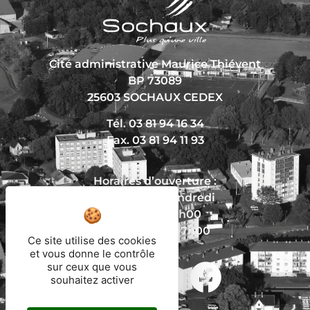
Cité administrative Maurice Thiévent
BP 73089
25603 SOCHAUX CEDEX
Tél. 03 81 94 16 34
Fax. 03 81 94 11 93
Horaires d’ouverture :
Du lundi au vendredi
De 8h30 à 12h00
Et de 13h30 à 17h00
Ce site utilise des cookies
et vous donne le contrôle
sur ceux que vous
souhaitez activer
Nous écrire