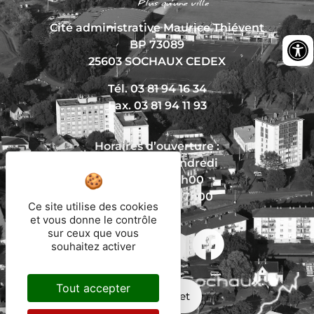
Cité administrative Maurice Thiévent
BP 73089
25603 SOCHAUX CEDEX
Tél. 03 81 94 16 34
Fax. 03 81 94 11 93
Horaires d’ouverture :
Du lundi au vendredi
De 8h30 à 12h00
Et de 13h30 à 17h00
Ce site utilise des cookies
et vous donne le contrôle
sur ceux que vous
souhaitez activer
Nous écrire
Tout accepter
Mon trajet