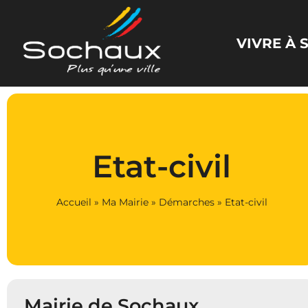
Panneau de gestion des cookies
VIVRE À
Etat-civil
Accueil
»
Ma Mairie
»
Démarches
»
Etat-civil
Mairie de Sochaux