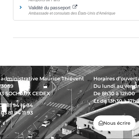
Validité du passeport
Ambassade et consulats des États-Unis d'Amérique
 administrative Maurice Thiévent
Horaires d’ouvertu
73089
Du lundi au vend
03 SOCHAUX CEDEX
De 8h30 à 12h00
Et de 13h30 à 17h
 03 81 94 16 34
 03 81 94 11 93
Nous écrire