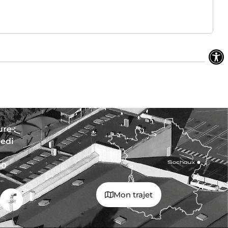
re :
redi
00
Mon trajet