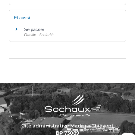
Et aussi
Se pacser
Famille - Scolarité
Cité administrative Maurice Thiévent
BP 73089