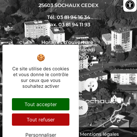
25603 SOCHAUX CEDEX
Tél. 03 81 94 16 34
Fax. 03 81 94 11 93
Horaires d’ouverture :
Du lundi au vendredi
De 8h30 à 12h00
Et de 13h30 à 17h00
Ce site utilise des cookies
et vous donne le contrôle
sur ceux que vous
souhaitez activer
Nous écrire
Tout accepter
Mon trajet
Tout refuser
Protection des données
Mentions légales
Personnaliser