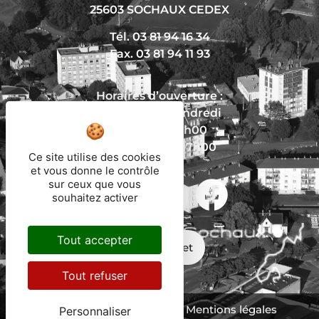
25603 SOCHAUX CEDEX
Tél. 03 81 94 16 34
Fax. 03 81 94 11 93
Horaires d’ouverture :
Du lundi au vendredi
De 8h30 à 12h00
Et de 13h30 à 17h00
Ce site utilise des cookies
et vous donne le contrôle
sur ceux que vous
souhaitez activer
Nous écrire
Tout accepter
Mon trajet
Tout refuser
Protection des données
Mentions légales
Personnaliser