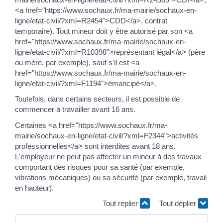
<a href="https://www.sochaux.fr/ma-mairie/sochaux-en-
ligne/etat-civil/?xml=R2454">CDD</a>, contrat
temporaire). Tout mineur doit y être autorisé par son <a
href="https://www.sochaux.fr/ma-mairie/sochaux-en-
ligne/etat-civil/?xml=R10398">représentant légal</a> (père
ou mère, par exemple), sauf s'il est <a
href="https://www.sochaux.fr/ma-mairie/sochaux-en-
ligne/etat-civil/?xml=F1194">émancipé</a>.
Toutefois, dans certains secteurs, il est possible de
commencer à travailler avant 16 ans.
Certaines <a href="https://www.sochaux.fr/ma-
mairie/sochaux-en-ligne/etat-civil/?xml=F2344">activités
professionnelles</a> sont interdites avant 18 ans.
L'employeur ne peut pas affecter un mineur à des travaux
comportant des risques pour sa santé (par exemple,
vibrations mécaniques) ou sa sécurité (par exemple, travail
en hauteur).
Tout replier
Tout déplier