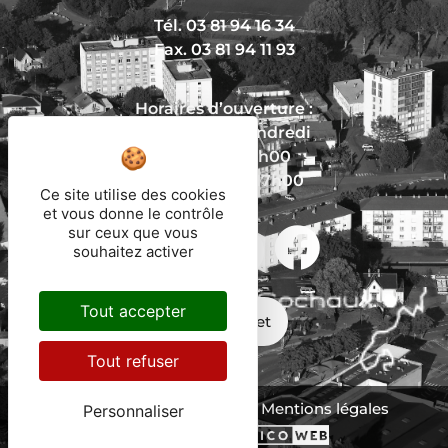
Tél. 03 81 94 16 34
Fax. 03 81 94 11 93
Horaires d’ouverture :
Du lundi au vendredi
De 8h30 à 12h00
Et de 13h30 à 17h00
Ce site utilise des cookies
et vous donne le contrôle
sur ceux que vous
souhaitez activer
Nous écrire
Tout accepter
Mon trajet
Tout refuser
Protection des données
Mentions légales
Personnaliser
Plan du site