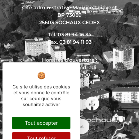
Cité administrative Maurice Thiévent
BP 73089
25603 SOCHAUX CEDEX
Tél. 03 81 94 16 34
Fax. 03 81 94 11 93
Horaires d’ouverture :
Du lundi au vendredi
De 8h30 à 12h00
Et de 13h30 à 17h00
Ce site utilise des cookies
et vous donne le contrôle
sur ceux que vous
souhaitez activer
Nous écrire
Tout accepter
Mon trajet
Tout refuser