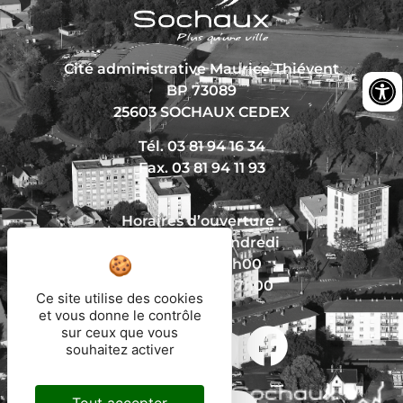
Cité administrative Maurice Thiévent
BP 73089
25603 SOCHAUX CEDEX
Tél. 03 81 94 16 34
Fax. 03 81 94 11 93
Horaires d’ouverture :
Du lundi au vendredi
De 8h30 à 12h00
Et de 13h30 à 17h00
Ce site utilise des cookies
et vous donne le contrôle
sur ceux que vous
souhaitez activer
Nous écrire