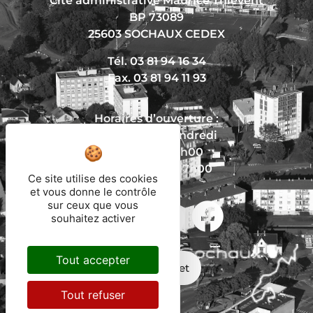
Cité administrative Maurice Thiévent
BP 73089
25603 SOCHAUX CEDEX
Tél. 03 81 94 16 34
Fax. 03 81 94 11 93
Horaires d’ouverture :
Du lundi au vendredi
De 8h30 à 12h00
Et de 13h30 à 17h00
Ce site utilise des cookies
et vous donne le contrôle
sur ceux que vous
souhaitez activer
Nous écrire
Tout accepter
Mon trajet
Tout refuser