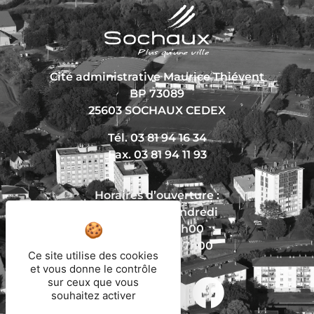
Cité administrative Maurice Thiévent
BP 73089
25603 SOCHAUX CEDEX
Tél. 03 81 94 16 34
Fax. 03 81 94 11 93
Horaires d’ouverture :
Du lundi au vendredi
De 8h30 à 12h00
Et de 13h30 à 17h00
Ce site utilise des cookies
et vous donne le contrôle
sur ceux que vous
souhaitez activer
Nous écrire