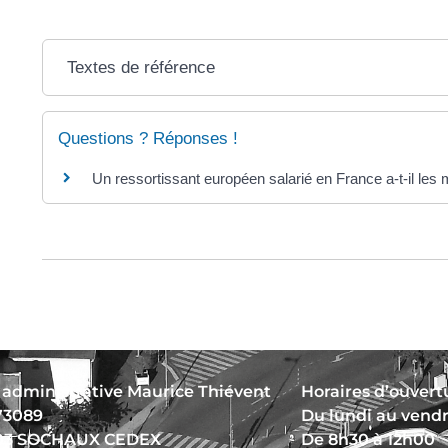
Textes de référence
Questions ? Réponses !
Un ressortissant européen salarié en France a-t-il les 
 administrative Maurice Thiévent
Horaires d’ouvertu
73089
Du lundi au vend
03 SOCHAUX CEDEX
De 8h30 à 12h00