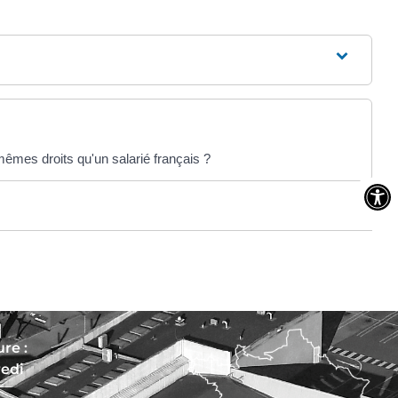
mêmes droits qu'un salarié français ?
re :
redi