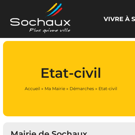
Panneau de gestion des cookies
VIVRE À
Etat-civil
Accueil
»
Ma Mairie
»
Démarches
»
Etat-civil
Mairie de Sochaux